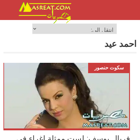
احمد عيد
سكوت حنصور
فريال يوسف: لست ممثلة إغراء في