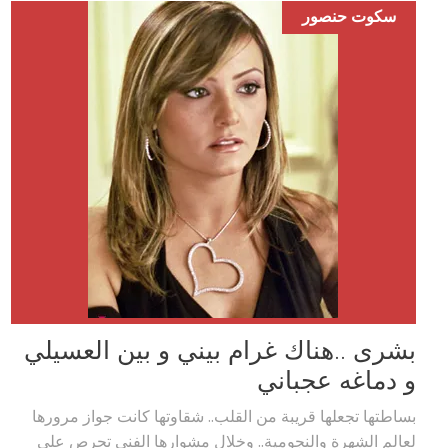
سكوت حنصور
بشرى ..هناك غرام بيني و بين العسيلي
و دماغه عجباني
بساطتها تجعلها قريبة من القلب.. شقاوتها كانت جواز مرورها
لعالم الشهرة والنجومية.. وخلال مشوارها الفني تحرص علي