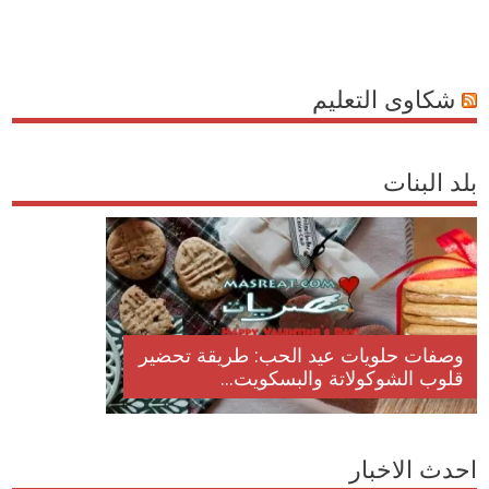
شكاوى التعليم
بلد البنات
وصفات حلويات عيد الحب: طريقة تحضير
قلوب الشوكولاتة والبسكويت...
احدث الاخبار