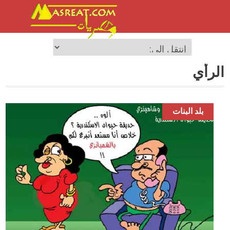
الرأي
بلد البنات