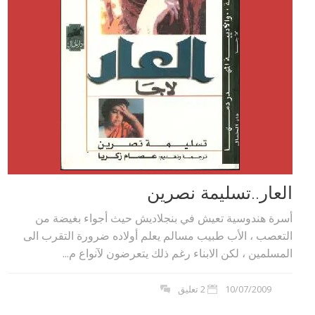
العار..تسليمة نصرين
أسرة هندوسية تعيش في بنجلاديش حيث أجواء بغيضة من
التعصب ، الأب طبيب مسالم يعلم أولاده ضرورة التقرب الى
المسلمين ، لكن الابناء رغم ذلك يتعرضون لآنواع م...
10/07/2009
2 تعليق