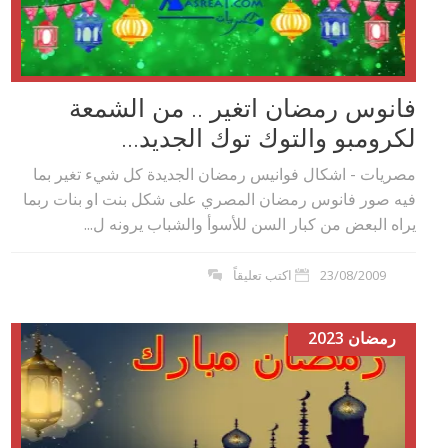
فانوس رمضان اتغير .. من الشمعة
لكرومبو والتوك توك الجديد...
مصريات - اشكال فوانيس رمضان الجديدة كل شيء تغير بما
فيه صور فانوس رمضان المصري على شكل بنت او بنات ربما
يراه البعض من كبار السن للأسوأ والشباب يرونه ل...
23/08/2009
اكتب تعليقاً
رمضان 2023