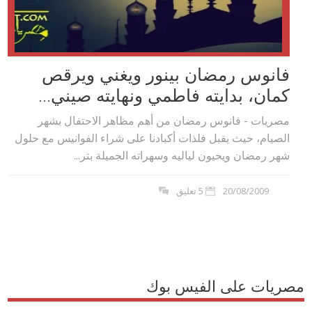
فانوس رمضان بينور ويغني ويرقص
كمان، بدايته‮ فاطمي ‬ونهايته‮ صيني‬...
مصريات - فانوس رمضان من أهم مظاهر الاحتفال بشهر
الصيام،‮ ‬حيث يقبل فلذات أكبادنا على شراء الفوانيس مع حلول
شهر رمضان ويحيون لياليه وسهراته الجميلة بتر...
20/08/2009
5 تعليق
مصريات على الفيس بوك