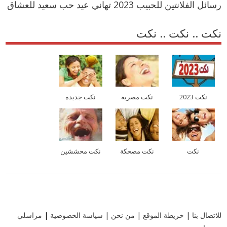
رسائل الفلانتين للحبيب 2023 تهاني عيد حب سعيد للعشاق
نكت .. نكت .. نكت
نكت 2023
نكت مصرية
نكت جديدة
نكت
نكت مضحكة
نكت محششين
للاتصال بنا
|
خريطة الموقع
|
من نحن
|
سياسة الخصوصية
|
مراسلي