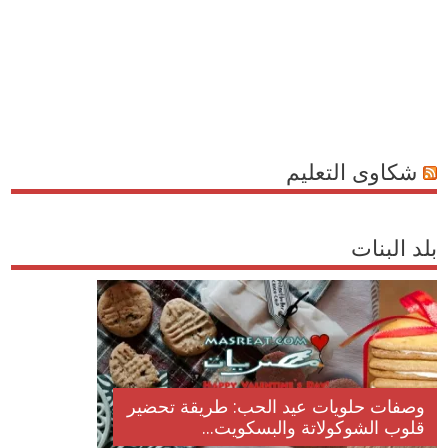
شكاوى التعليم
بلد البنات
وصفات حلويات عيد الحب: طريقة تحضير
قلوب الشوكولاتة والبسكويت...