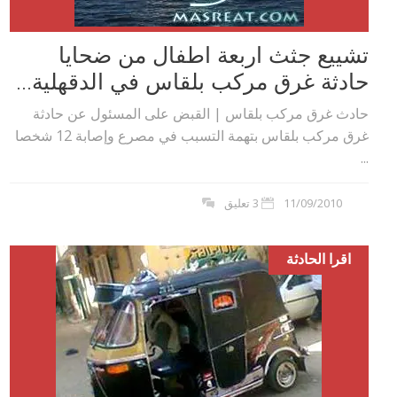
تشييع جثث اربعة اطفال من ضحايا
حادثة غرق مركب بلقاس في الدقهلية...
حادث غرق مركب بلقاس | القبض على المسئول عن حادثة
غرق مركب بلقاس بتهمة التسبب في مصرع وإصابة 12 شخصا
...
11/09/2010
3 تعليق
اقرا الحادثة