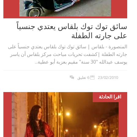
سائق توك توك بلقاس يعتدي جنسياً
على جارته الطفلة
المنصورة - بلقاس | سائق توك توك بلقاس يعتدي جنسياً على
جارته الطفلة |كشفت تحريات مباحث مركز بلقاس أن ياسر
يوسف عبدالله "30 سنة" مقيم بعزبة أبو عطية...
23/02/2010
6 تعليق
اقرا الحادثة