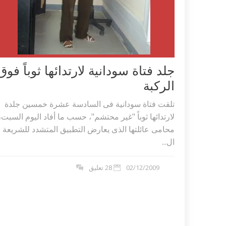
جلد فتاة سودانية لارتدائها ثوباً فوق
الركبة
تلقت فتاة سودانية فى السادسة عشرة خمسين جلدة
لارتدائها ثوباً "غير محتشم"، حسب ما أفاد اليوم السبت،
محامى عائلتها الذى يعارض التطبيق المتشدد للشريعة
ال...
اكلات عيد الاضحى 2023 وصفات طبخ
طريقة تحضير حلاوة المولد الن
02/12/2009
28 تعليق
ر بالصور...
وصفات بالفيديو والصور...