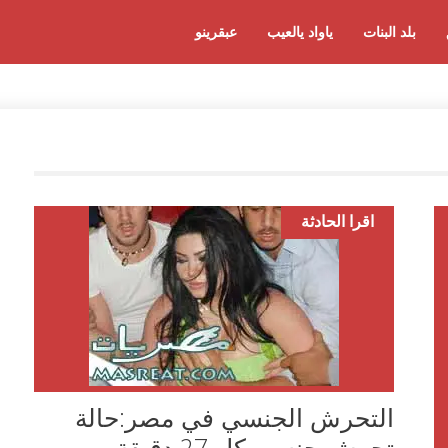
بلد البنات
ياواد يالعيب
عبقرينو
اقرا الحادثة
التحرش الجنسي في مصر:حالة
تحرش جنسي كل 27 دقيقة