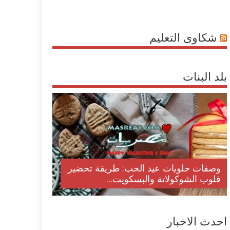
شكاوى التعليم
بلد البنات
وصفات حلويات عيد الحب: طريقة تحضير
قلوب الشوكولاتة والبسكويت...
احدث الاخبار