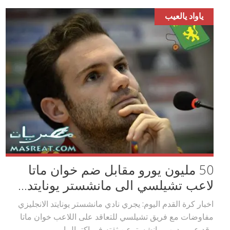
ياواد يالعيب
50 مليون يورو مقابل ضم خوان ماتا
لاعب تشيلسي الى مانشستر يونايتد...
اخبار كرة القدم اليوم: يجري نادي مانشستر يونايتد الانجليزي
مفاوضات مع فريق تشيلسي للتعاقد على اللاعب خوان ماتا
وقد عبر مدرب مانشسترعن ثقته في اكتمال ا...