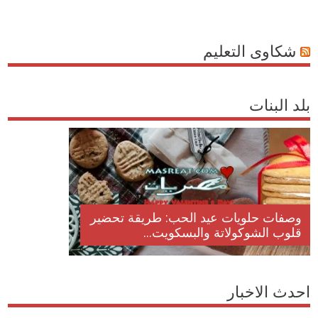
شكاوى التعليم
بلد البنات
وصفات حلويات عيد الحب: طريقة تحضير
قلوب الشوكولاتة والبسكويت...
احدث الاخبار