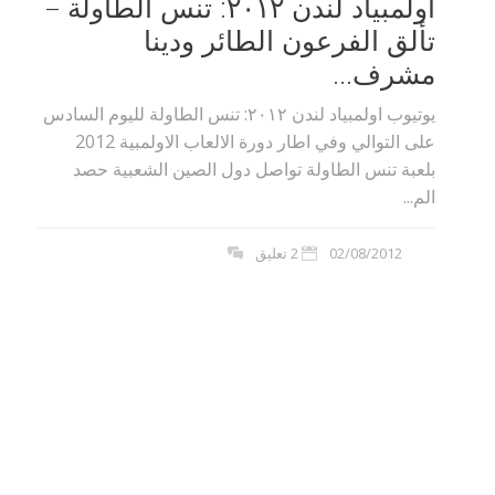
اولمبياد لندن ٢٠١٢: تنس الطاولة –
تألق الفرعون الطائر ودينا
مشرف...
يوتيوب اولمبياد لندن ٢٠١٢: تنس الطاولة لليوم السادس
على التوالي وفي اطار دورة الالعاب الاولمبية 2012
بلعبة تنس الطاولة تواصل دول الصين الشعبية حصد
الم...
02/08/2012
2 تعليق
بوي مع
وصفات أكلات عيد راس السنة الميلادية
والميلاد المجيد الكريسما...