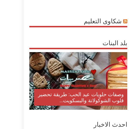
شكاوى التعليم
بلد البنات
وصفات حلويات عيد الحب: طريقة تحضير
قلوب الشوكولاتة والبسكويت...
احدث الاخبار