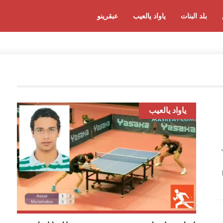
بلد البنات
ياواد يالعيب
عبقرينو
ياواد يالعيب