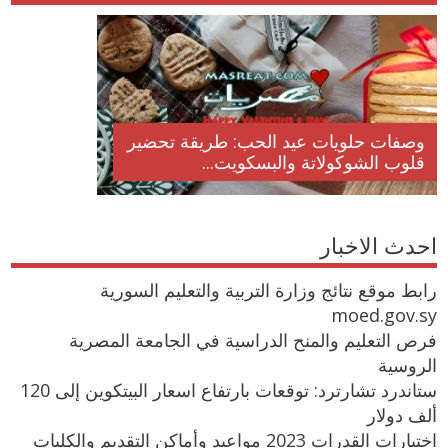
وصفات حلويات عيد الحب: طريقة تحضير
قلوب الشوكولاتة والبسكويت...
احدث الاخبار
رابط موقع نتائج وزارة التربية والتعليم السورية
moed.gov.sy
فرص التعليم والمنح الدراسية في الجامعة المصرية
الروسية
ستاندرد تشارترد: توقعات بارتفاع اسعار البيتكوين إلى 120
ألف دولار
اختبارات القدرات 2023 مواعيد وأماكن التقديم والكليات