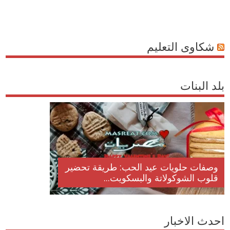
شكاوى التعليم
بلد البنات
وصفات حلويات عيد الحب: طريقة تحضير
قلوب الشوكولاتة والبسكويت...
احدث الاخبار