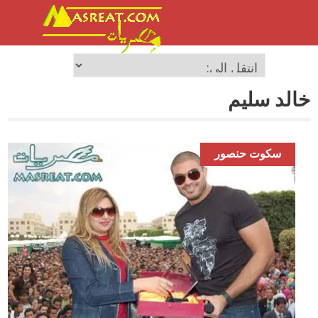
خالد سليم
سكوت حنصور