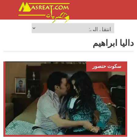
داليا ابراهيم
سكوت حنصور