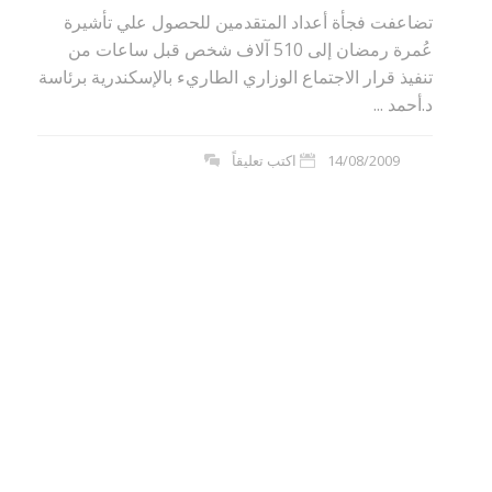
تضاعفت فجأة أعداد المتقدمين للحصول علي تأشيرة
عُمرة رمضان إلى 510 آلاف شخص قبل ساعات من
تنفيذ قرار الاجتماع الوزاري الطاريء بالإسكندرية برئاسة
د.أحمد ...
14/08/2009
اكتب تعليقاً
بوي مع
وصفات أكلات عيد راس السنة الميلادية
والميلاد المجيد الكريسما...