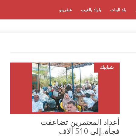
بلد البنات
ياواد يالعيب
عبقرينو
شبابيك
أعداد المعتمرين تضاعفت
فجأة..إلى 510 آلاف