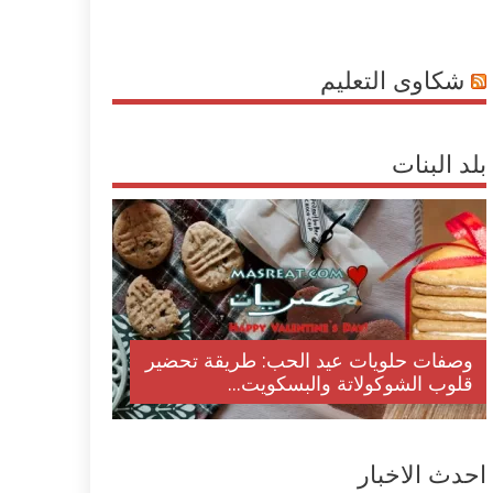
شكاوى التعليم
بلد البنات
وصفات حلويات عيد الحب: طريقة تحضير
قلوب الشوكولاتة والبسكويت...
احدث الاخبار