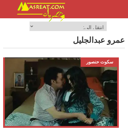
عمرو عبدالجليل
سكوت حنصور