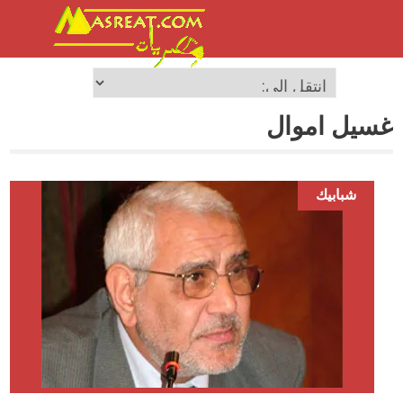
غسيل اموال
شبابيك