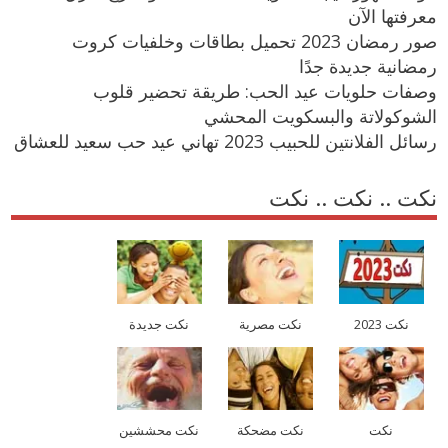
معرفتها الآن
صور رمضان 2023 تحميل بطاقات وخلفيات كروت
رمضانية جديدة جدًا
وصفات حلويات عيد الحب: طريقة تحضير قلوب
الشوكولاتة والبسكويت المحشي
رسائل الفلانتين للحبيب 2023 تهاني عيد حب سعيد للعشاق
نكت .. نكت .. نكت
نكت 2023
نكت مصرية
نكت جديدة
نكت
نكت مضحكة
نكت محششين