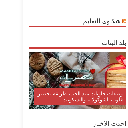
شكاوى التعليم
بلد البنات
وصفات حلويات عيد الحب: طريقة تحضير
قلوب الشوكولاتة والبسكويت...
احدث الاخبار