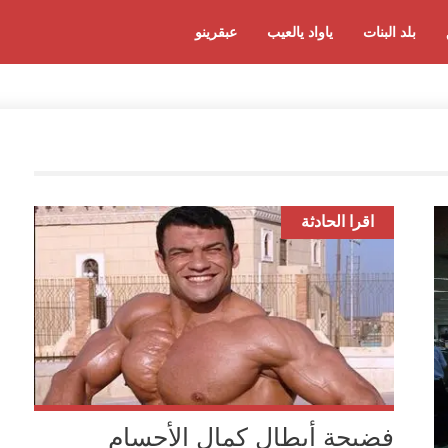
بلد البنات
ياواد يالعيب
عبقرينو
اقرا الحادثة
فضيحة أبطال كمال الأجسام