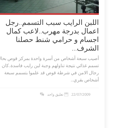
اللبن الرايب سبب التسمم..رجل
اعمال بدرجة مهرب..لاعب كمال
اجسام و حرامي شنط حصلنا
الشرف...
أصيب سبعة أشخاص من أسرة واحدة بمركز قوص بحال
تسمم غذائي نتيجة تناولهم وجبة لبن رايب فاسدة..كان
رجال الامن في شرطة قوص قد علموا بتسمم سبعة
أشخاص بقري...
اكلات عيد الاضحى 2023 وصفات طبخ
طريقة تحضير حلاوة المولد الن
22/07/2009
تعليق واحد
ر بالصور...
وصفات بالفيديو والصور...