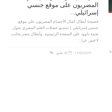
المصريون على موقع جنسي
إسرائيلي...
فضيحة أبطال كمال الأجسام المصريون علي موقع
جنسي إسرائيلي | ستديو عضلات العلم المصري بجوار
نجمة داوود علي الصفحة الرئيسية.. وأبطال مصر بجانب
لاعبين عرا...
ة
11/02/2010
43 تعليق
بوي مع
وصفات أكلات عيد راس السنة الميلادية
والميلاد المجيد الكريسما...