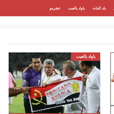
بلد البنات
ياواد يالعيب
عبقرينو
ياواد يالعيب