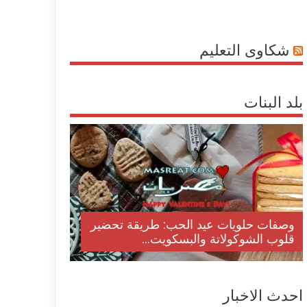
شكاوى التعليم
بلد البنات
وصفات حلويات عيد الحب: طريقة تحضير
قلوب الشوكولاتة والبسكويت...
احدث الاخبار