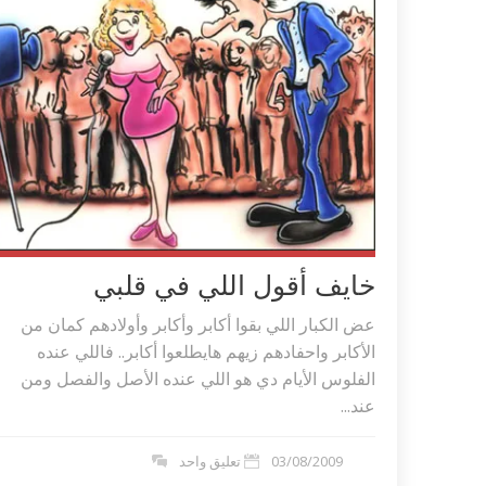
خايف أقول اللي في قلبي
عض الكبار اللي بقوا أكابر وأكابر وأولادهم كمان من
الأكابر واحفادهم زيهم هايطلعوا أكابر.. فاللي عنده
اكلات عيد الاضحى 2023 وصفات طبخ
طريقة تحضير حلاوة المولد الن
ر بالصور...
وصفات بالفيديو والصور...
الفلوس الأيام دي هو اللي عنده الأصل والفصل ومن
عند...
03/08/2009
تعليق واحد