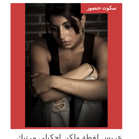
سكوت حنصور
عريس لقطة ولكن احكيلي مرتبك