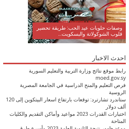
وصفات حلويات عيد الحب: طريقة تحضير
قلوب الشوكولاتة والبسكويت...
احدث الاخبار
رابط موقع نتائج وزارة التربية والتعليم السورية
moed.gov.sy
فرص التعليم والمنح الدراسية في الجامعة المصرية
الروسية
ستاندرد تشارترد: توقعات بارتفاع اسعار البيتكوين إلى 120
ألف دولار
اختبارات القدرات 2023 مواعيد وأماكن التقديم والكليات
المتاحة
موعد ظهور نتيجة الثانوية العامة 2023 وأسرع طرق