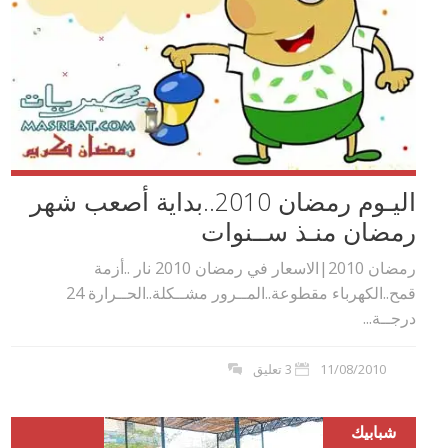
اليـوم رمضان 2010..بداية أصعب شهر
رمضان منـذ ســنوات
رمضان 2010|الاسعار في رمضان 2010 نار ..أزمة
قمح..الكهرباء مقطوعة..المــرور مشــكلة..الحــرارة 24
درجــة...
11/08/2010
3 تعليق
شبابيك