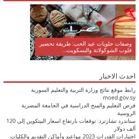
وصفات حلويات عيد الحب: طريقة تحضير
قلوب الشوكولاتة والبسكويت...
احدث الاخبار
رابط موقع نتائج وزارة التربية والتعليم السورية
moed.gov.sy
فرص التعليم والمنح الدراسية في الجامعة المصرية
الروسية
ستاندرد تشارترد: توقعات بارتفاع اسعار البيتكوين إلى 120
ألف دولار
اختبارات القدرات 2023 مواعيد وأماكن التقديم والكليات