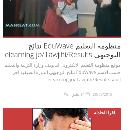
منظومة التعليم EduWave نتائج
التوجيهي elearning.jo/Tawjihi/Results
موقع منظومة التعليم الالكتروني ايديويف وزارة التربية والتعليم
حسب الاسم EduWave نتائج التوجيهي الدورة الصيفية آخر
العام elearning.jo/Tawjihi/Results...
20/07/2015
31 تعليق
اقرا الحادثة