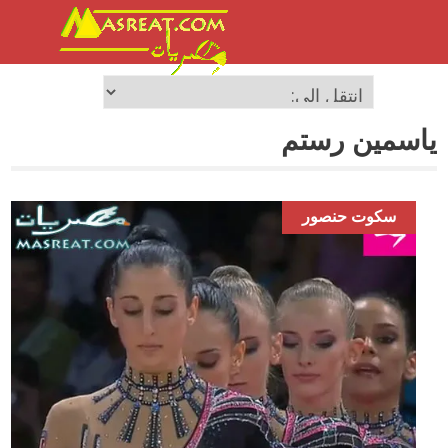
ياسمين رستم
سكوت حنصور