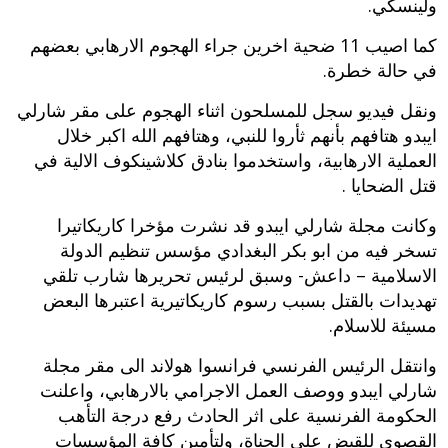
ولينسكي.
كما اصيب 11 ضحية اخرين جراء الهجوم الارهابي بعضهم
في حالة خطرة.
ونقل فيديو سجل للمسلحون اثناء الهجوم على مقر شارلي
ايبدو هتافهم بأنهم ثأروا للنبي، وهتافهم الله اكبر خلال
العملية الارهابية، واستخدموا بنادق كلاشينكوف الالية في
قتل الضحايا .
وكانت مجلة شارلي ايبدو قد نشرت مؤخرا كاريكاتيرا
تسخر فيه من ابو بكر البغدادي مؤسس تنظيم الدولة
الاسلامية – داعش- وسبق لرئيس تحريرها شارب تلقي
تهديدات بالقتل بسبب رسوم كاريكاتيرية اعتبرها البعض
مسيئة للاسلام.
وانتقل الرئيس الفرنسي فرانسوا هولاند الى مقر مجلة
شارلي ايبدو ووصف العمل الاجرامي بالارهابي، واعلنت
الحكومة الفرنسية على اثر الحادث رفع درجة التأهب
القصوى للقبض على الجناة، ولتأمين كافة المؤسسات