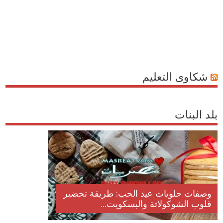
شكاوى التعليم
بلد البنات
وصفات حلويات عيد الحب: طريقة تحضير
قلوب الشوكولاتة والبسكويت...