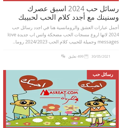
رسائل حب 2024 اسبق عصرك
وسنينك مع أجدد كلام الحب لحبيبك
أجمل عبارات العشق والرومانسية هنا في اجدد رسائل حب
2024 لانها اروع مسجات الحب مضحكة واتس اب جديدة love
messages وجميلة للحبيب كلام الحب 2024/2023 روما...
30/05/2021
499 تعليق
رسائل حب