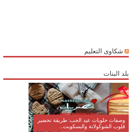
شكاوى التعليم
بلد البنات
وصفات حلويات عيد الحب: طريقة تحضير
قلوب الشوكولاتة والبسكويت...