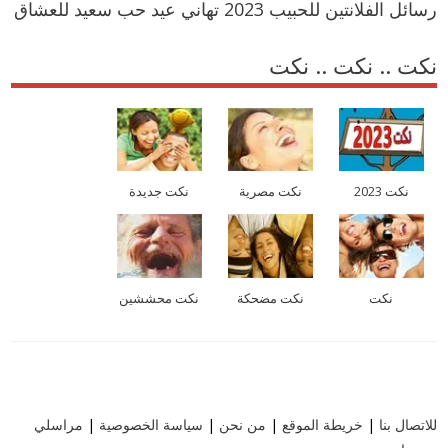
رسائل الفلانتين للحبيب 2023 تهاني عيد حب سعيد للعشاق
نكت .. نكت .. نكت
نكت 2023
نكت مصرية
نكت جديدة
نكت
نكت مضحكة
نكت محششين
للاتصال بنا
|
خريطة الموقع
|
من نحن
|
سياسة الخصوصية
|
مراسلي