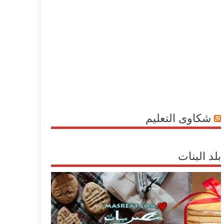
شكاوى التعليم
بلد البنات