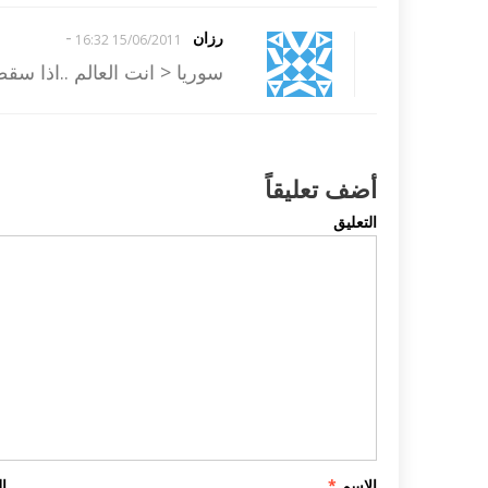
-
رزان
15/06/2011 16:32
سوريا < انت العالم ..اذا سق
أضف تعليقاً
التعليق
الاسم
*
ا