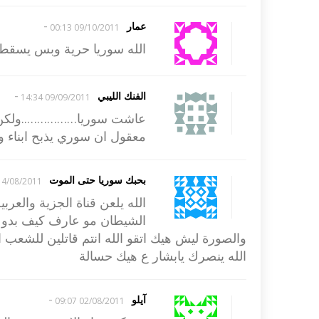
-
عمار
09/10/2011 00:13
الله سوريا حرية وبس يسقط 
-
الفنك الليبي
09/09/2011 14:34
عاشت سوريا……………..ولكن ي
معقول ان سوري يذبح ابناء 
بحبك سوريا حتى الموت
4/08/2011 12:40
الله يلعن قناة الجزية والع
الشيطان مو عارف كيف بدو يا
والصورة ليش هيك اتقو الله انتم قاتلين للشعب ا
الله ينصرك يابشار ع هيك حسالة
-
آيلو
02/08/2011 09:07