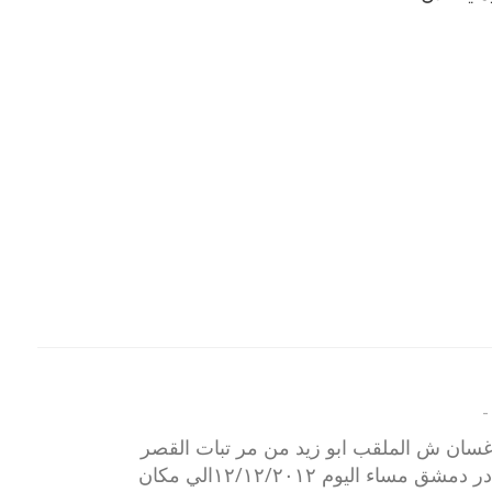
-
غسان ش الملقب ابو زيد من مر تبات القصر
الجمهوري المكتب الخاص خادر دمشق مساء اليوم ١٢/١٢/٢٠١٢الي مكان