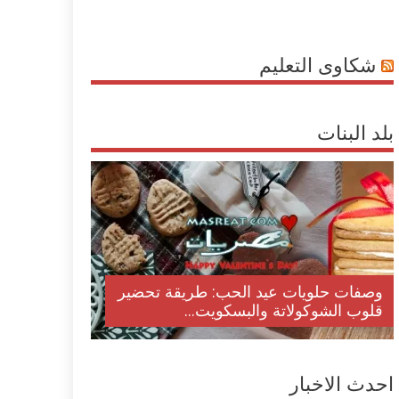
شكاوى التعليم
بلد البنات
وصفات حلويات عيد الحب: طريقة تحضير
قلوب الشوكولاتة والبسكويت...
احدث الاخبار