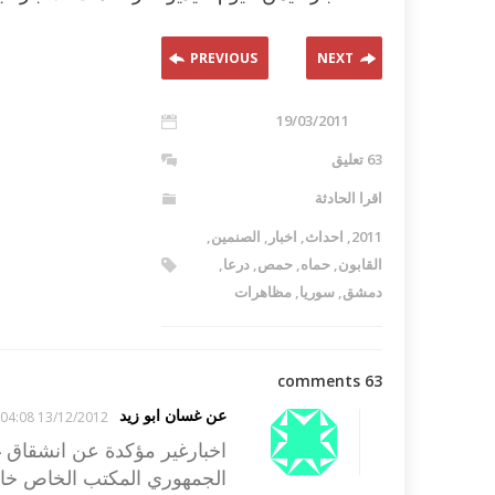
PREVIOUS
NEXT
19/03/2011
63 تعليق
اقرا الحادثة
2011
,
احداث
,
اخبار
,
الصنمين
,
القابون
,
حماه
,
حمص
,
درعا
,
دمشق
,
سوريا
,
مظاهرات
63 comments
عن غسان ابو زيد
13/12/2012 04:08
اخبارغير مؤكدة عن انشقاق 