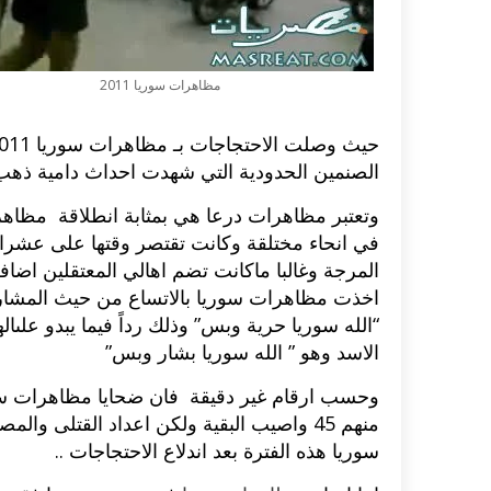
مظاهرات سوريا 2011
الصنمين الحدودية التي شهدت احداث دامية ذهب
في انحاء مختلقة وكانت تقتصر وقتها على عش
المرجة وغالبا ماكانت تضم اهالي المعتقلين اضاف
اخذت مظاهرات سوريا بالاتساع من حيث المشارك
“الله سوريا حرية وبس” وذلك رداً فيما يبدو علىا
الاسد وهو ” الله سوريا بشار وبس”
اكلات عيد الاضحى 2023 وصفات طبخ
طريقة تحضير حلاوة المولد الن
ر بالصور...
وصفات بالفيديو والصور...
منهم 45 واصيب البقية ولكن اعداد القتلى وال
سوريا هذه الفترة بعد اندلاع الاحتجاجات ..