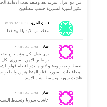
امن مع افراد اسرته بعد وضعه تحت الاقامة الجبري
الكثير للثورة السورية حسب مطلعين
-
غسان العنزي
08/01/2012 01:30
معك الي الابد يا ابوحافظ
-
عمار
09/10/2011 00:19
بدي قول لكل مؤيد حاج يضحك
برصاص الامن السوري بكل ا
ينعفط ويعزبو ويقتلو لانو ما بدو النظام قولو للش
المحافظات السورية قتلو المتظاهرين وانقلعو بس ي
عاشت سوريا ويسقط بشار الاسد
-
عمار
09/10/2011 00:14
عاشت سوريا وتسقط الشبيح