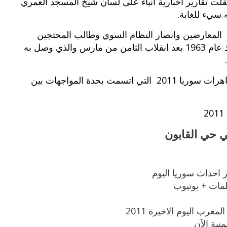
لت تقارير اخبارية انباء على لسان شيخ المسجد العمري
 سيء للغاية.
 المعارضين وانصار النظام السوي وطالب المحتجين
ومعارضي النظام بانهاء حالة الطوارئ المعلنة منذ عام 1963 بعد انقلاب الثامن من مارس والذي وصل به
من ناحية اخرى هناك حالة خوف وترقب من مظاهرات سوريا 2011 التي اتسمت بحدة المواجهات بين
 حي القابون
 احداث سوريا اليوم
مات + يوتيوب
رب اليوم الاخيرة 2011
منية الآن