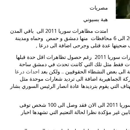
مصريات
هبة بسيوني
امتدت مظاهرات سوريا 2011 الى باقي المدن
حيث وصلت الاحتجاجات بـ مظاهرات سوريا 2011 الى 6 محافظات منها دمشق و حمص وحماه ومدينة
 ضحيتها عدة قتلى وجرحى اضافة الى درعا ,
وتعتبر مظاهرات درعا هي بمثابة انطلاقة مظاهرات سوريا 2011 رغم حصول تظاهرات اقل حدة قبلها
رات فقط مثل تلك التي كاننت تحدث في دمشق ساحة
ة الى بعض النشطاء الحقوقيين .. ولكن بعد
احداث درعا
ة الجماهيرية اضافة الى ترديد شعارات موحدة مثل
لهتاف التي يقوم بترديدها عادة انصار الرئيس السوري بشار
بوي مع
وصفات أكلات عيد راس السنة الميلادية
والميلاد المجيد الكريسما...
وحسب ارقام غير دقيقة فان ضحايا مظاهرات سوريا 2011 الى الان فقد وصل الى 100 شخص توفى
مصابين غير مؤكدة نظرا لحالة التعتيم التي تشهدها اخبار