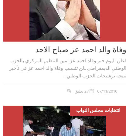
وفاة والد احمد عز صباح الاحد
اعلن اليوم خبر وفاة احمد عز امين التنظيم المركزي بالحزب
الوطني الديمقراطي ..لن تتسبب وفاة والد احمد عز في تأخير
نتيجة ترشيحات الحزب الوطني...
07/11/2010
27 تعليق
انتخابات مجلس النواب