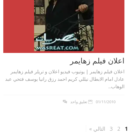
اعلان فيلم زهايمر
اعلان فيلم زهايمر | يوتيوب فيديو اعلان و تريلر فيلم زهايمر
عادل امام الابطال نيللي كريم احمد رزق رانيا يوسف فتحي عبد
الوهاب...
01/11/2010
تعليق واحد
1
2
3
التالي »