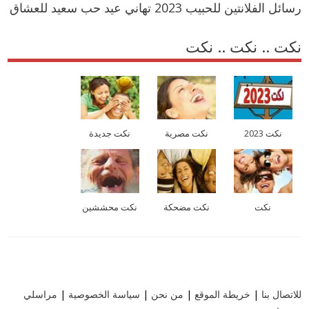
رسائل الفلانتين للحبيب 2023 تهاني عيد حب سعيد للعشاق
نكت .. نكت .. نكت
نكت 2023
نكت مصرية
نكت جديدة
نكت
نكت مضحكة
نكت محششين
للاتصال بنا
|
خريطة الموقع
|
من نحن
|
سياسة الخصوصية
|
مراسلي