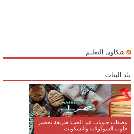
شكاوى التعليم
بلد البنات
وصفات حلويات عيد الحب: طريقة تحضير
قلوب الشوكولاتة والبسكويت...