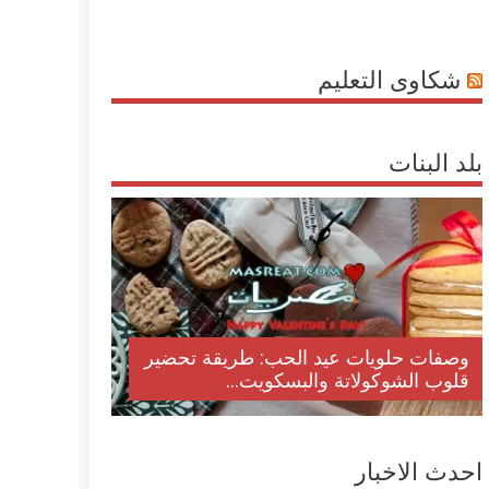
شكاوى التعليم
بلد البنات
وصفات حلويات عيد الحب: طريقة تحضير
قلوب الشوكولاتة والبسكويت...
احدث الاخبار