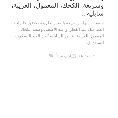
وسريعة: الكحك، المعمول، الغريبة،
سابليه...
وصفات سهلة وسريعة بالصور لطريقة تحضير حلويات
العيد مثل عيد الفطر أو عيد الاضحى وصفة الكحك
المعمول الغريبة بيتيفور السابليه كعك العيد البسكوت
السادة ال...
11/05/2021
اكتب تعليقاً
بوي مع
وصفات أكلات عيد راس السنة الميلادية
والميلاد المجيد الكريسما...