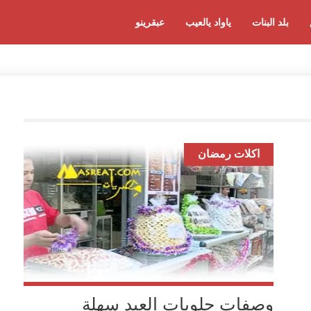
بلد البنات
ياواد يالعيب
عبقرينو
اكلات رمضان
وصفات حلويات العيد سهلة