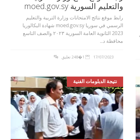
والتعليم السورية moed.gov.sy
رابط موقع نتائج الامتحانات وزارة التربية والتعليم
الرسمي في سوريا moed.gov.sy شهادة البكالوريا
2023 الثانوية العامة السورية ٢٠٢۳ والصف التاسع
محافظة د...
17/07/2023
1�248 تعليق
نتيجة الدبلومات الفنية
بوي مع
وصفات أكلات عيد راس السنة الميلادية
والميلاد المجيد الكريسما...