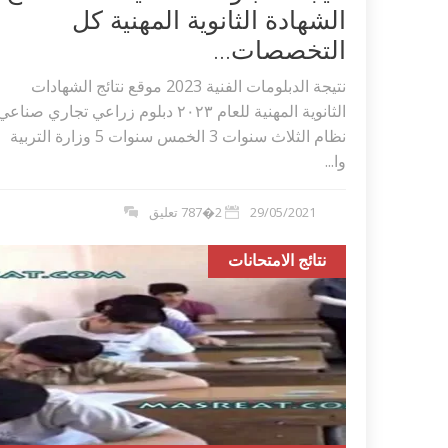
الشهادة الثانوية المهنية كل
التخصصات...
نتيجة الدبلومات الفنية 2023 موقع نتائج الشهادات
الثانوية المهنية للعام ٢٠٢۳ دبلوم زراعي تجاري صناعي
نظام الثلاث سنوات 3 الخمس سنوات 5 وزارة التربية
وا...
29/05/2021
2�787 تعليق
نتائج الامتحانات
اكلات عيد الاضحى 2023 وصفات طبخ
طريقة تحضير حلاوة المولد الن
ر بالصور...
وصفات بالفيديو والصور...