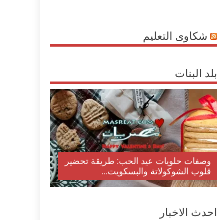
شكاوى التعليم
بلد البنات
وصفات حلويات عيد الحب: طريقة تحضير
قلوب الشوكولاتة والبسكويت...
احدث الاخبار