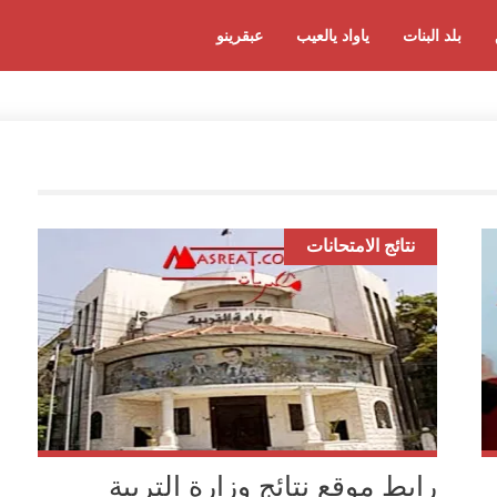
بلد البنات
ياواد يالعيب
عبقرينو
نتائج الامتحانات
رابط موقع نتائج وزارة التربية