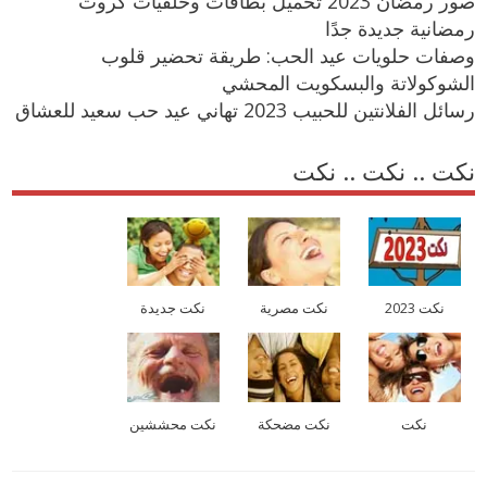
صور رمضان 2023 تحميل بطاقات وخلفيات كروت
رمضانية جديدة جدًا
وصفات حلويات عيد الحب: طريقة تحضير قلوب
الشوكولاتة والبسكويت المحشي
رسائل الفلانتين للحبيب 2023 تهاني عيد حب سعيد للعشاق
نكت .. نكت .. نكت
نكت 2023
نكت مصرية
نكت جديدة
نكت
نكت مضحكة
نكت محششين