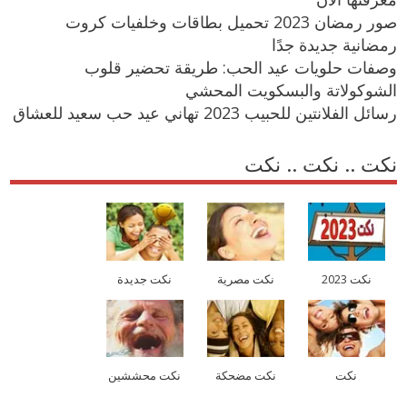
صور رمضان 2023 تحميل بطاقات وخلفيات كروت
رمضانية جديدة جدًا
وصفات حلويات عيد الحب: طريقة تحضير قلوب
الشوكولاتة والبسكويت المحشي
رسائل الفلانتين للحبيب 2023 تهاني عيد حب سعيد للعشاق
نكت .. نكت .. نكت
نكت 2023
نكت مصرية
نكت جديدة
نكت
نكت مضحكة
نكت محششين