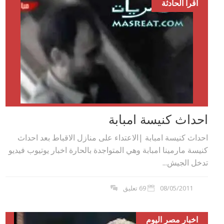
اقرا الحادثة
احداث كنيسة امبابة
احداث كنيسة امبابة |الاعتداء على منازل الاقباط بعد احداث
كنيسة مارمينا امبابة وهي المتواجدة بالحارة اخبار يوتيوب فيديو
تدخل الجيش...
08/05/2011
69 تعليق
اخبار مصر اليوم