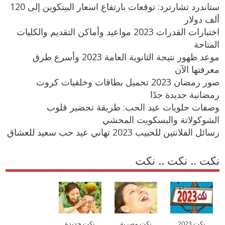
ستاندرد تشارترد: توقعات بارتفاع اسعار البيتكوين إلى 120
ألف دولار
اختبارات القدرات 2023 مواعيد وأماكن التقديم والكليات
المتاحة
موعد ظهور نتيجة الثانوية العامة 2023 وأسرع طرق
معرفتها الآن
صور رمضان 2023 تحميل بطاقات وخلفيات كروت
رمضانية جديدة جدًا
وصفات حلويات عيد الحب: طريقة تحضير قلوب
الشوكولاتة والبسكويت المحشي
رسائل الفلانتين للحبيب 2023 تهاني عيد حب سعيد للعشاق
نكت .. نكت .. نكت
نكت 2023
نكت مصرية
نكت جديدة