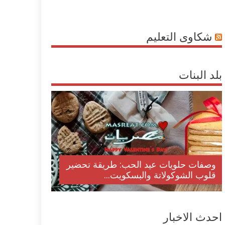
شكاوى التعليم
بلد البنات
وصفات حلويات عيد الحب: طريقة تحضير
قلوب الشوكولاتة والبسكويت...
احدث الاخبار