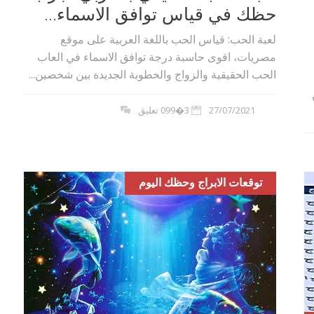
حظك في قياس توافق الاسماء...
لعبة الحب: قياس الحب باللغة العربية على موقع
مصريات، اقوى حاسبة درجة توافق الاسماء في العاب
الحب الحقيقية والزواج والخطوبة الجديدة بين شخصين...
27/07/2021
3�099 تعليق
توقعات الابراج وحظك اليوم
بوي مع
وصفات أكلات عيد راس السنة الميلادية
والميلاد المجيد الكريسما...