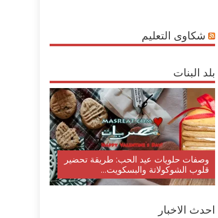
شكاوى التعليم
بلد البنات
وصفات حلويات عيد الحب: طريقة تحضير
قلوب الشوكولاتة والبسكويت...
احدث الاخبار