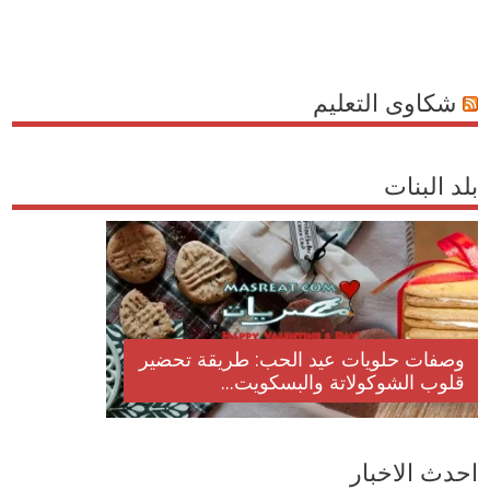
شكاوى التعليم
بلد البنات
وصفات حلويات عيد الحب: طريقة تحضير
قلوب الشوكولاتة والبسكويت...
احدث الاخبار