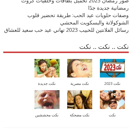
صور رمضان 2023 تحميل بطاقات وخلفيات كروت
رمضانية جديدة جدًا
وصفات حلويات عيد الحب: طريقة تحضير قلوب
الشوكولاتة والبسكويت المحشي
رسائل الفلانتين للحبيب 2023 تهاني عيد حب سعيد للعشاق
نكت .. نكت .. نكت
نكت 2023
نكت مصرية
نكت جديدة
نكت
نكت مضحكة
نكت محششين