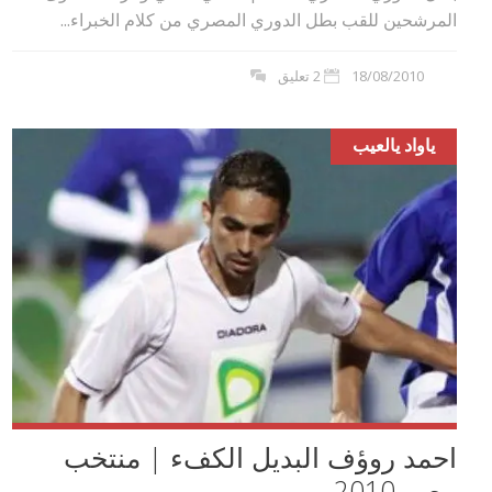
المرشحين للقب بطل الدوري المصري من كلام الخبراء...
18/08/2010
2 تعليق
ياواد يالعيب
احمد روؤف البديل الكفء | منتخب
مصر 2010