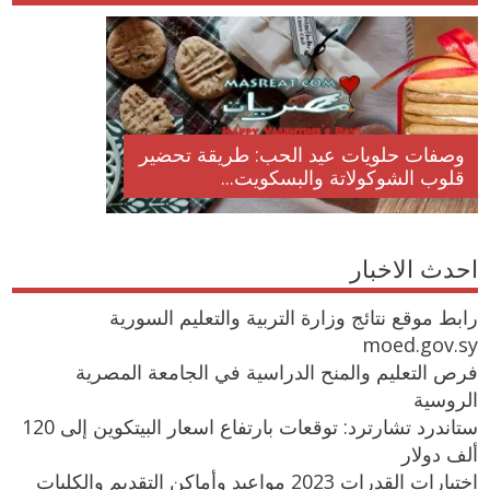
وصفات حلويات عيد الحب: طريقة تحضير
قلوب الشوكولاتة والبسكويت...
احدث الاخبار
رابط موقع نتائج وزارة التربية والتعليم السورية
moed.gov.sy
فرص التعليم والمنح الدراسية في الجامعة المصرية
الروسية
ستاندرد تشارترد: توقعات بارتفاع اسعار البيتكوين إلى 120
ألف دولار
اختبارات القدرات 2023 مواعيد وأماكن التقديم والكليات