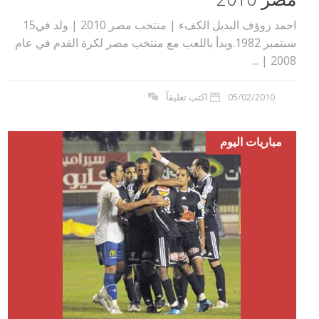
احمد روؤف البديل الكفء | منتخب مصر 2010 | ولد في15
سبتمبر 1982.وبدأ باللعب مع منتخب مصر لكرة القدم في عام
2008 | ...
05/02/2010
اكتب تعليقاً
مباريات اليوم