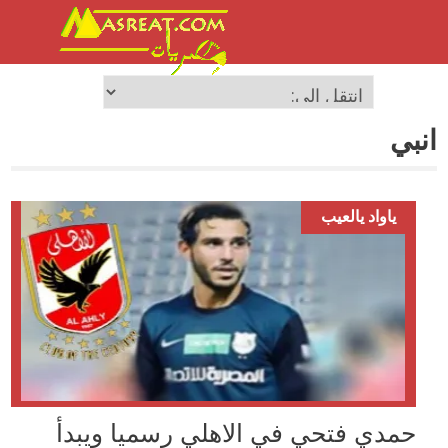
انبي
ياواد يالعيب
حمدي فتحي في الاهلي رسميا ويبدأ