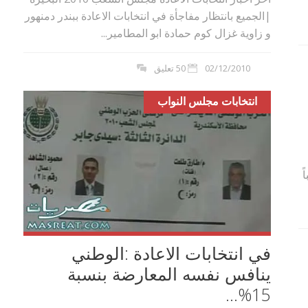
|الجميع بانتظار مفاجأة في انتخابات الاعادة ببندر دمنهور
و زاوية غزال كوم حمادة ابو المطامير...
02/12/2010
50 تعليق
انتخابات مجلس النواب
ً
في انتخابات الاعادة :الوطني
ينافس نفسه المعارضة بنسبة
15%...