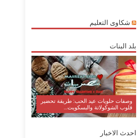
شكاوى التعليم
بلد البنات
وصفات حلويات عيد الحب: طريقة تحضير
قلوب الشوكولاتة والبسكويت...
احدث الاخبار