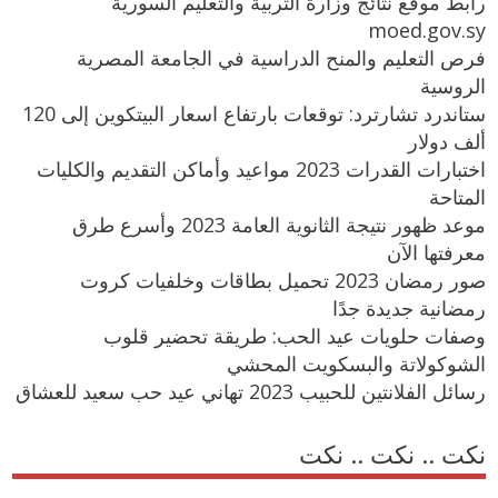
رابط موقع نتائج وزارة التربية والتعليم السورية
moed.gov.sy
فرص التعليم والمنح الدراسية في الجامعة المصرية
الروسية
ستاندرد تشارترد: توقعات بارتفاع اسعار البيتكوين إلى 120
ألف دولار
اختبارات القدرات 2023 مواعيد وأماكن التقديم والكليات
المتاحة
موعد ظهور نتيجة الثانوية العامة 2023 وأسرع طرق
معرفتها الآن
صور رمضان 2023 تحميل بطاقات وخلفيات كروت
رمضانية جديدة جدًا
وصفات حلويات عيد الحب: طريقة تحضير قلوب
الشوكولاتة والبسكويت المحشي
رسائل الفلانتين للحبيب 2023 تهاني عيد حب سعيد للعشاق
نكت .. نكت .. نكت