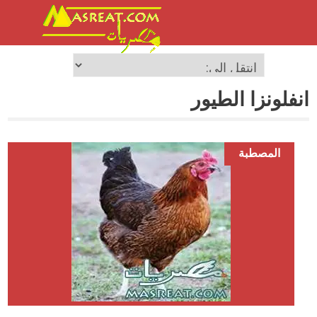
انفلونزا الطيور
المصطبة