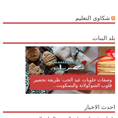
شكاوى التعليم
بلد البنات
وصفات حلويات عيد الحب: طريقة تحضير
قلوب الشوكولاتة والبسكويت...
احدث الاخبار