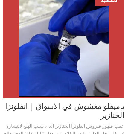
المصطبة
تاميفلو مغشوش في الاسواق | انفلونزا
الخنازير
عقب ظهور فيروس انفلونزا الخنازير الذي سبب الهلع لانتشاره
في كل انحاء العالم وايضا الكلام عن عقار "التاميفلو" الذي يعالج