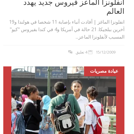
أنفلونزا الماعز فيروس جديد يهدد
العالم
انفلونزا الماغز | أفادت أنباء بإصابة 11 شخصا في هولندا و19
آخرين ببلجيكا. 21 حالة في أمريكا و4 في كندا بفيروس "كيو"
المسبب لأنفلونزا الماعز...
15/12/2009
4 تعليق
عيادة مصريات