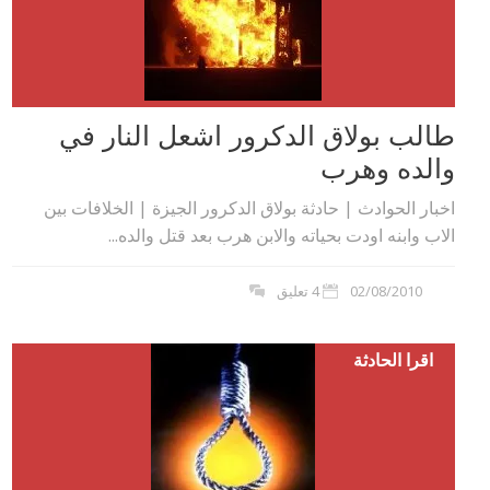
طالب بولاق الدكرور اشعل النار في
والده وهرب
اخبار الحوادث | حادثة بولاق الدكرور الجيزة | الخلافات بين
الاب وابنه اودت بحياته والابن هرب بعد قتل والده...
02/08/2010
4 تعليق
اقرا الحادثة