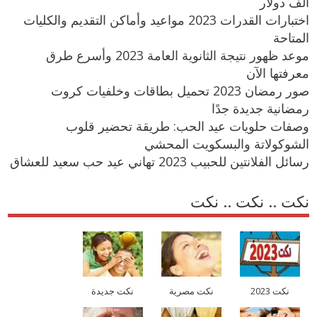
ألف دولار
اختبارات القدرات 2023 مواعيد وأماكن التقديم والكليات
المتاحة
موعد ظهور نتيجة الثانوية العامة 2023 وأسرع طرق
معرفتها الآن
صور رمضان 2023 تحميل بطاقات وخلفيات كروت
رمضانية جديدة جدًا
وصفات حلويات عيد الحب: طريقة تحضير قلوب
الشوكولاتة والبسكويت المحشي
رسائل الفلانتين للحبيب 2023 تهاني عيد حب سعيد للعشاق
نكت .. نكت .. نكت
نكت 2023
نكت مصرية
نكت جديدة