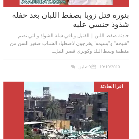
بنورة قتل زوبا بصفط اللبان بعد حفلة
شذوذ جنسي عليه
حادثة صفط اللبن | القتيل وباقي شلة الشواذ والتي تضم
"شيخه" و"بسيمه" يخرجون لاصطياد الشباب صغير السن من
منطقة وسط البلد وكوبري قصر النيل...
19/10/2010
9 تعليق
اقرا الحادثة