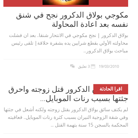
مكوجي بولاق الدكرور نجح في شنق
نفسه بعد اعادة المحاولة
بولاق الدكرور | نجح مكوجي في الانتحار شنقا.. بعد ان فشلت
محاولته الأولي بقطع شرايين يده بشفرة حلاقة| تلقى رئيس
مباحث بولاق الدكرور...
19/03/2010
3 تعليق
سائق بولاق الدكرور قتل زوجته واحرق
اقرا الحادثة
جثتها بسبب رنات الموبايل...
لم يكتف سائق بولاق الدكرور بقتل زوجته ولكنه أشعل في جثتها
وفي شقة الزوجية النيران بسبب كثرة رنات الموبايل.. فعاقبته
المحكمة بالسجن 15 سنة بتهمة القتل ...