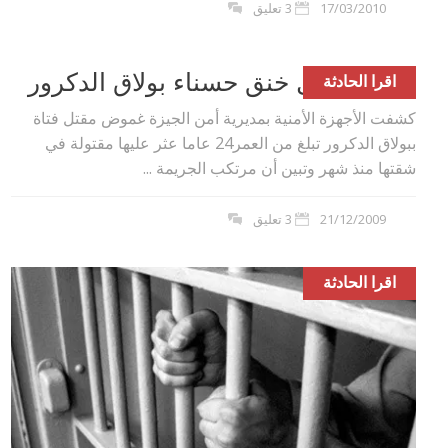
17/03/2010
3 تعليق
حداد كريتال خنق حسناء بولاق الدكرور
اقرا الحادثة
كشفت الأجهزة الأمنية بمديرية أمن الجيزة غموض مقتل فتاة
ببولاق الدكرور تبلغ من العمر‏24‏ عاما عثر عليها مقتولة في
شقتها منذ شهر وتبين أن مرتكب الجريمة ...
21/12/2009
3 تعليق
اقرا الحادثة