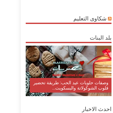
شكاوى التعليم
بلد البنات
وصفات حلويات عيد الحب: طريقة تحضير
قلوب الشوكولاتة والبسكويت...
احدث الاخبار