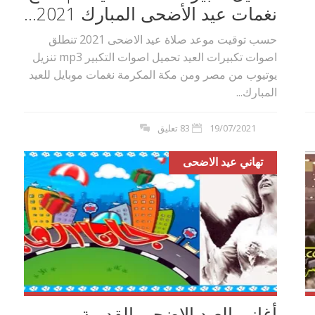
نغمات عيد الأضحى المبارك 2021...
حسب توقيت موعد صلاة عيد الاضحى 2021 تنطلق
اصوات تكبيرات العيد تحميل اصوات التكبير mp3 تنزيل
يوتيوب من مصر ومن مكة المكرمة نغمات موبايل للعيد
المبارك...
19/07/2021
83 تعليق
تهاني عيد الاضحى
بوي مع
وصفات أكلات عيد راس السنة الميلادية
والميلاد المجيد الكريسما...
أغاني العيد الاضحى القديمة