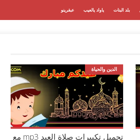
بلد البنات
ياواد يالعيب
عبقرينو
الدين والحياة
تحميل تكبيرات صلاة العيد mp3 مع