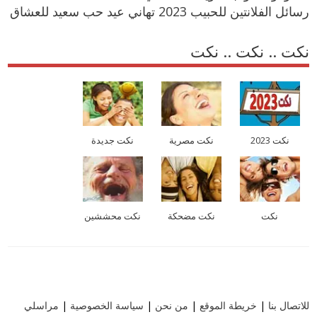
رسائل الفلانتين للحبيب 2023 تهاني عيد حب سعيد للعشاق
نكت .. نكت .. نكت
نكت 2023
نكت مصرية
نكت جديدة
نكت
نكت مضحكة
نكت محششين
للاتصال بنا
|
خريطة الموقع
|
من نحن
|
سياسة الخصوصية
|
مراسلي