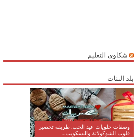
شكاوى التعليم
بلد البنات
وصفات حلويات عيد الحب: طريقة تحضير
قلوب الشوكولاتة والبسكويت...