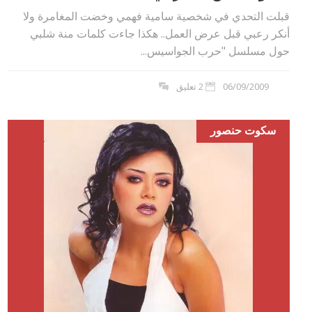
قبلت التحدي في شخصية سامية فهمي وخضت المغامرة ولا
أنكر رعبي قبل عرض العمل.. هكذا جاءت كلمات منة شلبي
حول مسلسل "حرب الجواسيس...
06/09/2009
2 تعليق
سكوت حنصور