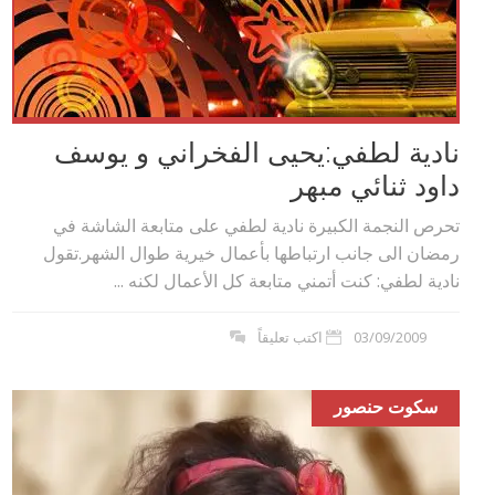
نادية لطفي:يحيى الفخراني و يوسف
داود ثنائي مبهر
تحرص النجمة الكبيرة نادية لطفي على متابعة الشاشة في
رمضان الى جانب ارتباطها بأعمال خيرية طوال الشهر.تقول
نادية لطفي: كنت أتمني متابعة كل الأعمال لكنه ...
03/09/2009
اكتب تعليقاً
سكوت حنصور