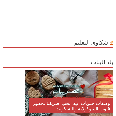
شكاوى التعليم
بلد البنات
وصفات حلويات عيد الحب: طريقة تحضير
قلوب الشوكولاتة والبسكويت...