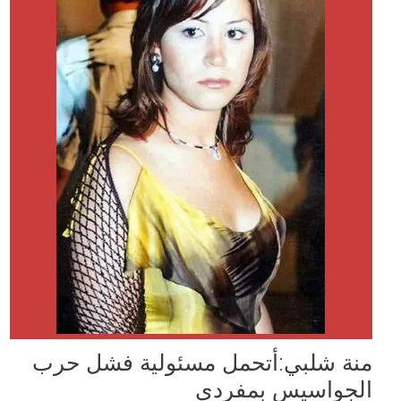
منة شلبي:أتحمل مسئولية فشل حرب
الجواسيس بمفردي