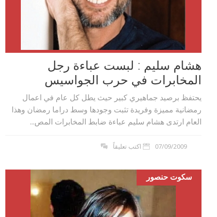
هشام سليم : لبست عباءة رجل
المخابرات في حرب الجواسيس
يحتفظ برصيد جماهيري كبير حيث يطل كل عام في اعمال
رمضانية مميزة وفريدة تثبت وجودها وسط دراما رمضان وهذا
العام ارتدى هشام سليم عباءة ضابط المخابرات المص...
07/09/2009
اكتب تعليقاً
سكوت حنصور