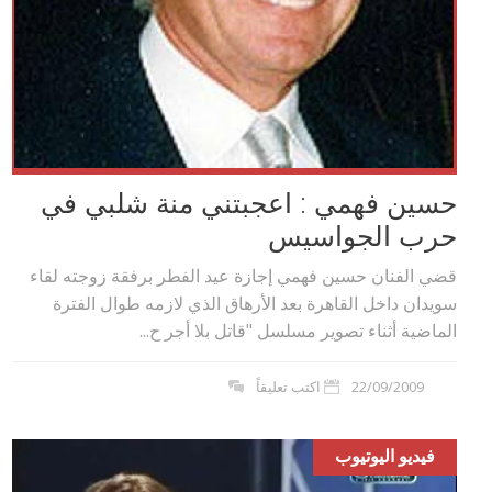
حسين فهمي : اعجبتني منة شلبي في
حرب الجواسيس
قضي الفنان حسين فهمي إجازة عيد الفطر برفقة زوجته لقاء
سويدان داخل القاهرة بعد الأرهاق الذي لازمه طوال الفترة
الماضية أثناء تصوير مسلسل "قاتل بلا أجر ح...
22/09/2009
اكتب تعليقاً
فيديو اليوتيوب