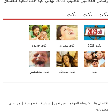
رسائل الفلانتين للحبيب 2023 تهاني عيد حب سعيد للعشاق
نكت .. نكت .. نكت
نكت 2023
نكت مصرية
نكت جديدة
نكت
نكت مضحكة
نكت محششين
للاتصال بنا
|
خريطة الموقع
|
من نحن
|
سياسة الخصوصية
|
مراسلي
مصريات