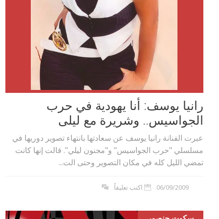
رانيا يوسف: أنا يهودية في حرب
الجواسيس.. وشريرة مع ليلى
عبرت الفنانة رانيا يوسف عن سعادتها بانتهاء تصوير دوريها في
مسلسلي "حرب الجواسيس" و"مجنون ليلي". قالت إنها كانت
تمضي الليل كله في مكان التصوير وحتى الت...
06/09/2009
اكتب تعليقاً
سكوت حنصور