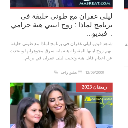
ليلى غفران مع طوني خليفة في
برنامج لماذا : زوج ابنتي هبة حرامي
.. فيديو...
شاهد فيديو ليلى غفران في برنامج لماذا مع طوني خليفة
ة
تتهم زوج ابنتها المقتولة هبة بانه سرق مجوهراتها وتتحدث
عن اعدام قاتل هبة وتجيب ليلى غفران في برنام...
12/09/2009
تعليق واحد
رمضان 2023
بوي مع
وصفات أكلات عيد راس السنة الميلادية
والميلاد المجيد الكريسما...