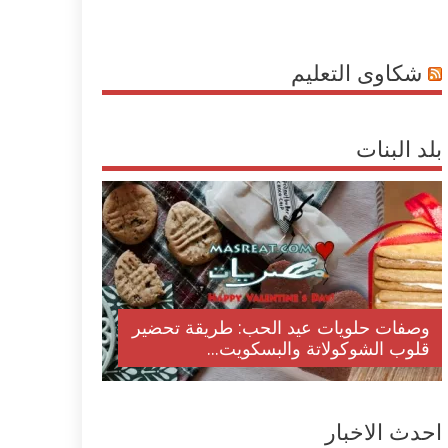
شكاوى التعليم
بلد البنات
وصفات حلويات عيد الحب: طريقة تحضير
قلوب الشوكولاتة والبسكويت...
احدث الاخبار