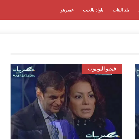
بلد البنات
ياواد يالعيب
عبقرينو
فيديو اليوتيوب