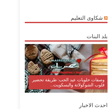
شكاوى التعليم
بلد البنات
وصفات حلويات عيد الحب: طريقة تحضير
قلوب الشوكولاتة والبسكويت...
احدث الاخبار