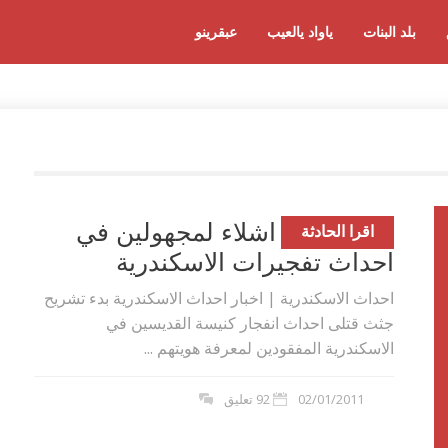
بلد البنات
ياواد يالعيب
عبقرينو
العثور على اشلاء لمجهولين في
اقرا الحادثة
احداث تفجيرات الاسكندرية
احداث الاسكندرية | اخبار احداث الاسكندرية بدء تشريح
جثث قتلى احداث انفجار كنيسة القديسين في
الاسكندرية المفقودين لمعرفة هويتهم ...
02/01/2011
92 تعليق