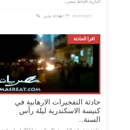
النارية اقباط مصر...
01/01/2011
1�438 تعليق
اقرا الحادثة
حادثة التفجيرات الارهابية في
كنيسة الاسكندرية ليلة رأس
السنة...
حادثة تفجيرات الكنيسة بالاسكندرية 2011 | رغم عدم