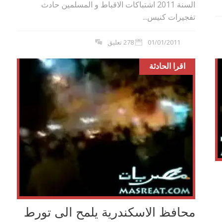
السنة 2011 اشتباكات الاقباط و المسلمين حادث
تفجيرات كنيس...
01/01/2011
278 تعليق
اقرا الحادثة
محافظ الاسكندرية يلمح الى تورط