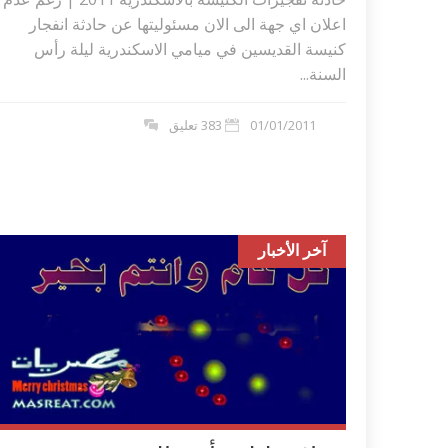
اعلان اي جهة الى الان مسئوليتها عن حادثة انفجار
كنيسة القديسين في ميامي الاسكندرية ليلة رأس
السنة...
01/01/2011
383 تعليق
آخر الأخبار