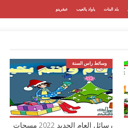
بلد البنات
ياواد يالعيب
عبقرينو
وسائط راس السنة
رسائل العام الجديد 2022 مسجات