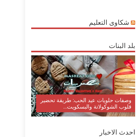
شكاوى التعليم
بلد البنات
وصفات حلويات عيد الحب: طريقة تحضير
قلوب الشوكولاتة والبسكويت...
احدث الاخبار