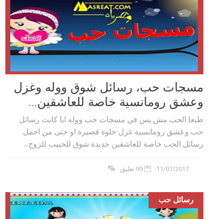
مسجات حب، رسائل شوق ووله وغزل
وعشق رومانسية خاصة للعاشقين...
طبعا الحب مش بس في مسجات حب ووله ايا كانت رسائل
حب وعشق رومانسية غزل حلوة قصيرة او حتى من اجمل
رسائل الحب خاصة للعاشقين جديدة شوق للحبيب للزوج...
11/07/2017
99 تعليق
رسائل حب