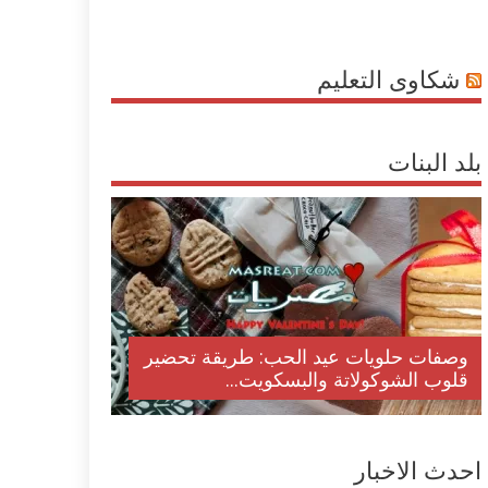
شكاوى التعليم
بلد البنات
وصفات حلويات عيد الحب: طريقة تحضير
قلوب الشوكولاتة والبسكويت...
احدث الاخبار