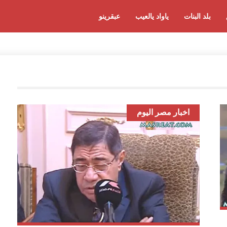
بلد البنات
ياواد يالعيب
عبقرينو
اخبار مصر اليوم